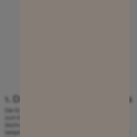
1. Der Erschließungs-Modus
Der Erschließungsmodus kommt immer dann
zum Einsatz, wenn wir den relevanten
Sachverhalt noch nicht kennen. Wir erhalten
beispielsweise eine E-Mail samt Anhänge mit der