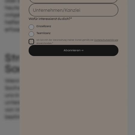
über die Qualität des Ergebnisses. Ich habe euch
heute zwei Beispiele aus dem AI Legal Club
mitgebracht, die zeigen, wie KI dir 2026 dabei
Wofür interessierst du dich?*
helfen kann, Sachverhalte strukturiert zu
Einzellizenz
erfassen.
Teamlizenz
Ich bin mit der Verarbeitung meiner Daten gemäß der
Datenschutzerklärung
einverstanden.*
Strukturierte
Sachverhaltserfassung
Wenn wir KI in der juristischen Arbeit für die
Sachverhaltserfassung einsetzen, bewegen wir
uns in der Praxis meist in zwei sehr
unterschiedlichen Arbeitsmodi, der Erschließung
von Informationen und der Extraktion
bestimmter Informationen.