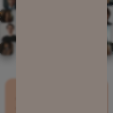
Produkte
Unternehmen
→ Plattform
→ About
→ Plattform
→ About
→ Onlinekurs
→ Für Unternehmen