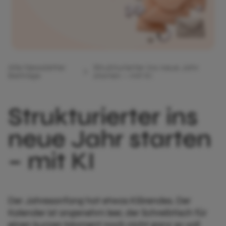
Alle Newsletter
Strukturierter ins neue Jahr
Beiträge
starten – mit KI
Strukturierter ins
neue Jahr starten
– mit KI
Der Jahresanfang hat etwas Klärendes. Der
Kalender ist angenehm leer, der Schreibtisch für
einen kurzen Moment noch nicht ganz so voll