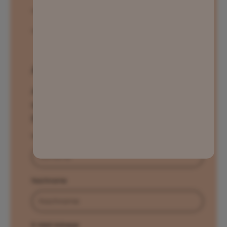
→ Onlinekurs
→ Für Unternehmen
→ Selected AI Clubs
→ Kontakt
→ Selected AI Clubs
→ Kontakt
→ AI Legal Club
→ AI Legal Newsletter
→ AI Legal Club
→ AI Legal Newsletter
AI Legal Newsletter
Abonniere unseren Newsletter für
aktuelle KI Anwendungsfälle & Tool
Empfehlungen.
Vorname
Nachname
E-Mail-Adresse