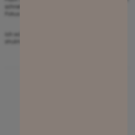
schneller und strukturierter zu erfassen und den
Fokus auf die rechtliche Arbeit zu legen.
Ich wünsche dir noch einen guten (und
strukturierten) Start in 2026.
Anisja Porschke
14. Januar 2026